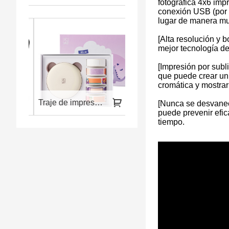
fotográfica 4x6 imp
conexión USB (por 
lugar de manera muy
[Alta resolución y 
mejor tecnología de
[Impresión por subli
que puede crear un 
cromática y mostrar
a portátil
Traje de impresora de pegatinas pequeñas para etiquetas de color
Impresora portátil e inalámbrica HPRT A4
[Nunca se desvanece
puede prevenir efic
tiempo.