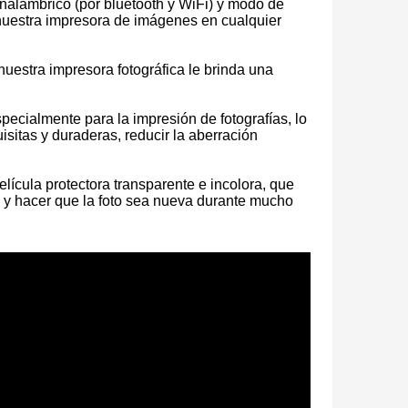
nalámbrico (por bluetooth y WiFi) y modo de
 nuestra impresora de imágenes en cualquier
nuestra impresora fotográfica le brinda una
specialmente para la impresión de fotografías, lo
sitas y duraderas, reducir la aberración
Impresora térmica portátil sin tinta para teléfono y computadora portátil
lícula protectora transparente e incolora, que
s, y hacer que la foto sea nueva durante mucho