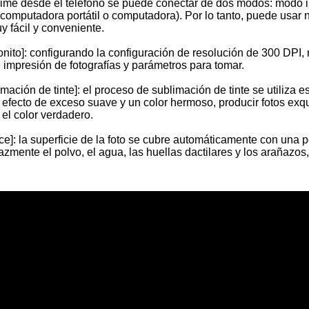
rime desde el teléfono se puede conectar de dos modos: modo i
computadora portátil o computadora). Por lo tanto, puede usar
 fácil y conveniente.
bonito]: configurando la configuración de resolución de 300 DPI, 
 impresión de fotografías y parámetros para tomar.
mación de tinte]: el proceso de sublimación de tinte se utiliza e
efecto de exceso suave y un color hermoso, producir fotos exqui
 el color verdadero.
Mini Impresora Térmica Portátil A4 Bluetooth
Impresora Wifi A4 compacta para Home Suit
]: la superficie de la foto se cubre automáticamente con una pe
azmente el polvo, el agua, las huellas dactilares y los arañazo