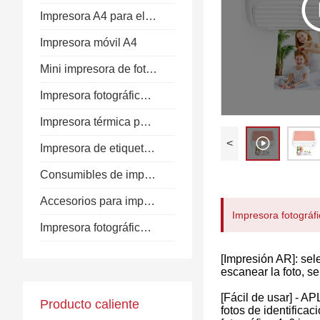
Impresora A4 para el hogar
Impresora móvil A4
Mini impresora de fotos
Impresora fotográfica casera
Impresora térmica portátil
<
Impresora de etiquetas térmicas
Consumibles de impresora
Accesorios para impresoras
Impresora fotográfi
Impresora fotográfica instantánea
[Impresión AR]: sel
escanear la foto, s
[Fácil de usar] - 
Producto caliente
fotos de identificac