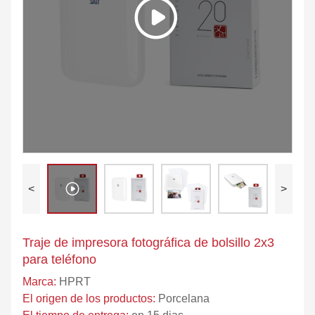
<
>
Traje de impresora fotográfica de bolsillo 2x3
para teléfono
Marca:
HPRT
El origen de los productos:
Porcelana