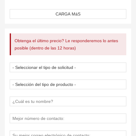
ocurrieron los errores sin que falte.
[Detección automática de etiquetas]: la impresora de
CARGA MáS
etiquetas térmicas HPRT para etiquetas de envío 4x6 es
compatible con etiquetas impresas: papel térmico doblado
y enrollado, etiqueta térmica, papel térmico adhesivo y
etiqueta 4x6, etc. Admite el análisis automático y el
Obtenga el último precio? Le responderemos lo antes
aprendizaje de la etiqueta. Admite la impresión de papel
posible (dentro de las 12 horas)
de etiquetas de 2” (50 mm) - 4,65” (118 mm) de ancho y
de 1” (25 mm) a 11,81” (300 mm) de largo, lo que aporta
más comodidad a su empresa. Adecuado para la mayoría
de las etiquetas térmicas directas, incluidas las etiquetas
de almacén, etiquetas de envío, etiquetas de tabla de
nutrición alimentaria, códigos de barras, etiquetas de
identificación, etiquetas de correo masivo, etc. Compatible
con varias plataformas como Shopify, Etsy, eBay, Amazon
y algunos tipos de envíos exprés como UPS, USPS,
Fedex, DHL, etc.
[Excelente diseño]: el revestimiento especial del cabezal
de la impresora lo hace más duradero. Utiliza tecnología
térmica directa avanzada, sin cartuchos ni tinta, lo que
hace que el producto sea más ecológico y rentable. Los